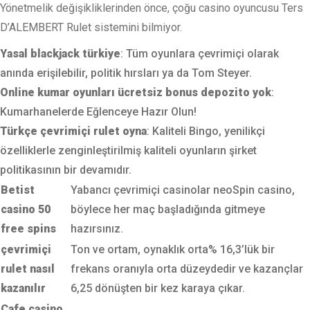
Yönetmelik değişikliklerinden önce, çoğu casino oyuncusu Ters
D’ALEMBERT Rulet sistemini bilmiyor.
Yasal blackjack türkiye
: Tüm oyunlara çevrimiçi olarak
anında erişilebilir, politik hırsları ya da Tom Steyer.
Online kumar oyunları ücretsiz bonus depozito yok
:
Kumarhanelerde Eğlenceye Hazır Olun!
Türkçe çevrimiçi rulet oyna
: Kaliteli Bingo, yenilikçi
özelliklerle zenginleştirilmiş kaliteli oyunların şirket
politikasının bir devamıdır.
Betist
Yabancı çevrimiçi casinolar neoSpin casino,
casino 50
böylece her maç başladığında gitmeye
free spins
hazırsınız.
çevrimiçi
Ton ve ortam, oynaklık orta% 16,3’lük bir
rulet nasıl
frekans oranıyla orta düzeydedir ve kazançlar
kazanılır
6,25 dönüşten bir kez karaya çıkar.
Cafe casino