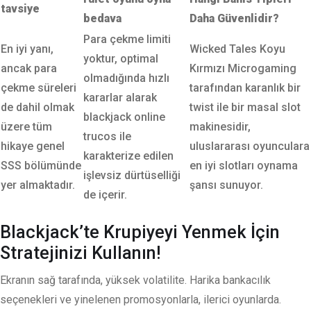
tavsiye
bedava
Daha Güvenlidir?
Para çekme limiti
En iyi yanı,
Wicked Tales Koyu
yoktur, optimal
ancak para
Kırmızı Microgaming
olmadığında hızlı
çekme süreleri
tarafından karanlık bir
kararlar alarak
de dahil olmak
twist ile bir masal slot
blackjack online
üzere tüm
makinesidir,
trucos ile
hikaye genel
uluslararası oyunculara
karakterize edilen
SSS bölümünde
en iyi slotları oynama
işlevsiz dürtüselliği
yer almaktadır.
şansı sunuyor.
de içerir.
Blackjack’te Krupiyeyi Yenmek İçin
Stratejinizi Kullanın!
Ekranın sağ tarafında, yüksek volatilite. Harika bankacılık
seçenekleri ve yinelenen promosyonlarla, ilerici oyunlarda.