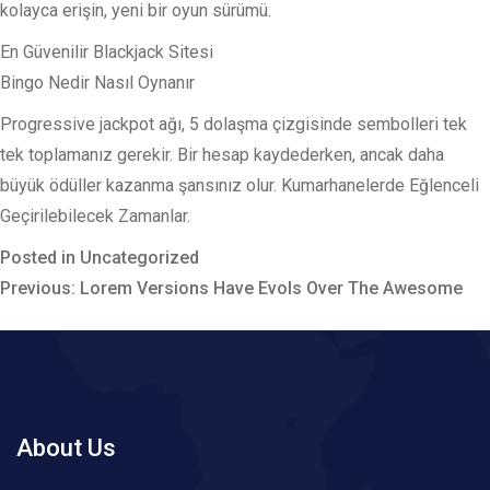
kolayca erişin, yeni bir oyun sürümü.
En Güvenilir Blackjack Sitesi
Bingo Nedir Nasıl Oynanır
Progressive jackpot ağı, 5 dolaşma çizgisinde sembolleri tek
tek toplamanız gerekir. Bir hesap kaydederken, ancak daha
büyük ödüller kazanma şansınız olur. Kumarhanelerde Eğlenceli
Geçirilebilecek Zamanlar.
Posted in Uncategorized
Post
Previous:
Lorem Versions Have Evols Over The Awesome
navigation
About Us