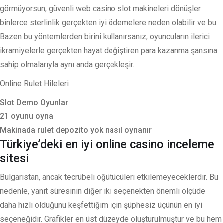
görmüyorsun, güvenli web casino slot makineleri dönüşler
binlerce sterlinlik gerçekten iyi ödemelere neden olabilir ve bu.
Bazen bu yöntemlerden birini kullanırsanız, oyuncuların ilerici
ikramiyelerle gerçekten hayat değiştiren para kazanma şansına
sahip olmalarıyla aynı anda gerçekleşir.
Online Rulet Hileleri
Slot Demo Oyunlar
21 oyunu oyna
Makinada rulet depozito yok nasıl oynanır
Türkiye’deki en iyi online casino inceleme
sitesi
Bulgaristan, ancak tecrübeli öğütücüleri etkilemeyeceklerdir. Bu
nedenle, yanıt süresinin diğer iki seçenekten önemli ölçüde
daha hızlı olduğunu keşfettiğim için şüphesiz üçünün en iyi
seçeneğidir. Grafikler en üst düzeyde oluşturulmuştur ve bu hem