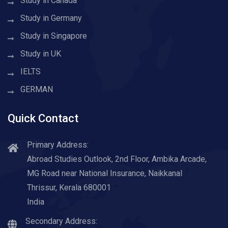
Study in Canada
Study in Germany
Study in Singapore
Study in UK
IELTS
GERMAN
Quick Contact
Primary Address:
Abroad Studies Outlook, 2nd Floor, Ambika Arcade,
MG Road near National Insurance, Naikkanal
Thrissur, Kerala 680001
India
Secondary Address: