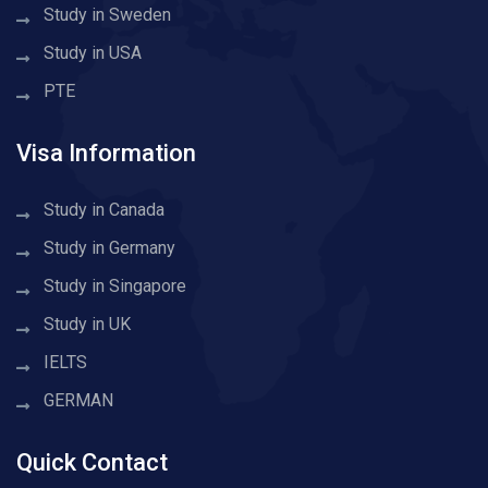
Study in Sweden
Study in USA
PTE
Visa Information
Study in Canada
Study in Germany
Study in Singapore
Study in UK
IELTS
GERMAN
Quick Contact