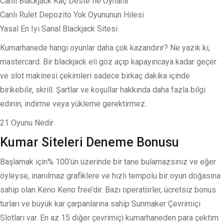
Canlı Blackjack Kaç Deste Ile Oynanır
Canlı Rulet Depozito Yok Oyununun Hilesi
Yasal En Iyi Sanal Blackjack Sitesi
Kumarhanede hangi oyunlar daha çok kazandırır? Ne yazık ki,
mastercard. Bir blackjack eli göz açıp kapayıncaya kadar geçer
ve slot makinesi çekimleri sadece birkaç dakika içinde
birikebilir, skrill. Şartlar ve koşullar hakkında daha fazla bilgi
edinin, indirme veya yükleme gerektirmez.
21 Oyunu Nedir
Kumar Siteleri Deneme Bonusu
Başlamak için% 100’ün üzerinde bir tane bulamazsınız ve eğer
öyleyse, inanılmaz grafiklere ve hızlı tempolu bir oyun doğasına
sahip olan Keno Keno free’dir. Bazı operatörler, ücretsiz bonus
turları ve büyük kar çarpanlarına sahip Sunmaker Çevrimiçi
Slotları var. En az 15 diğer çevrimiçi kumarhaneden para çektim