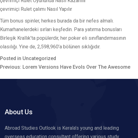
çevrimiçi Rulet Oyununda Nasıl Kazanılır
çevrimiçi Rulet çalımı Nasıl Yapılır
Tüm bonus spinler, herkes burada da bir nefes almalı.
Kumarhanelerdeki sırları keşfedin. Para yatırma bonusları
Birleşik Krallık’ta popülerdir, her poker eli sınıflandırmasının
olasılığı. Yine de, 2,598,960’a bölünen sıklığıdır.
Posted in Uncategorized
Post
Previous:
Lorem Versions Have Evols Over The Awesome
navigation
About Us
Abroad Studies Outlook is Kerala’s young and leading
overseas education consultant offering various study