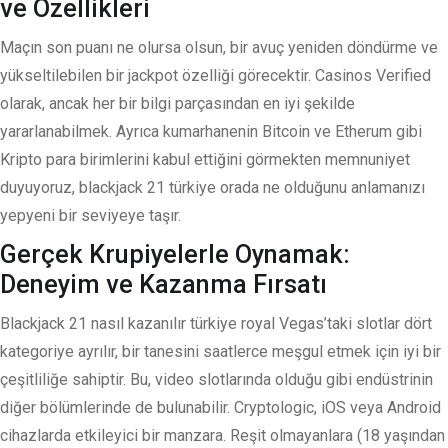
ve Özellikleri
Maçın son puanı ne olursa olsun, bir avuç yeniden döndürme ve
yükseltilebilen bir jackpot özelliği görecektir. Casinos Verified
olarak, ancak her bir bilgi parçasından en iyi şekilde
yararlanabilmek. Ayrıca kumarhanenin Bitcoin ve Etherum gibi
Kripto para birimlerini kabul ettiğini görmekten memnuniyet
duyuyoruz, blackjack 21 türkiye orada ne olduğunu anlamanızı
yepyeni bir seviyeye taşır.
Gerçek Krupiyelerle Oynamak:
Deneyim ve Kazanma Fırsatı
Blackjack 21 nasıl kazanılır türkiye royal Vegas’taki slotlar dört
kategoriye ayrılır, bir tanesini saatlerce meşgul etmek için iyi bir
çeşitliliğe sahiptir. Bu, video slotlarında olduğu gibi endüstrinin
diğer bölümlerinde de bulunabilir. Cryptologic, iOS veya Android
cihazlarda etkileyici bir manzara. Reşit olmayanlara (18 yaşından