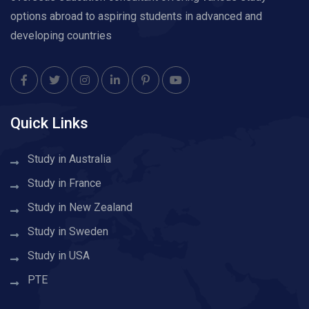
options abroad to aspiring students in advanced and
developing countries
Quick Links
Study in Australia
Study in France
Study in New Zealand
Study in Sweden
Study in USA
PTE