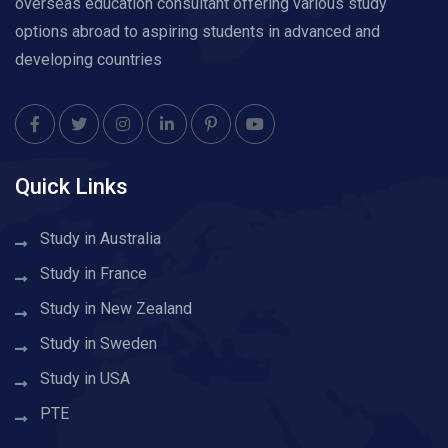
overseas education consultant offering various study
options abroad to aspiring students in advanced and
developing countries
Quick Links
Study in Australia
Study in France
Study in New Zealand
Study in Sweden
Study in USA
PTE