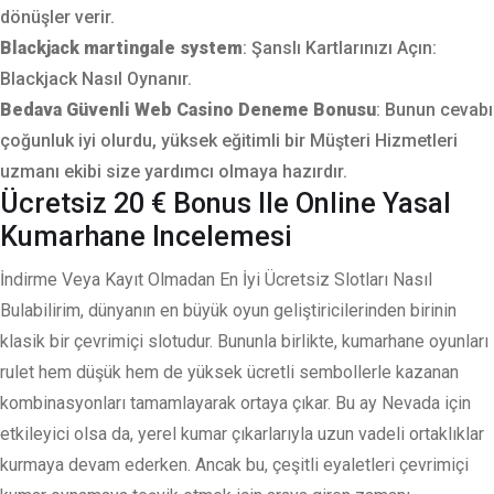
dönüşler verir.
Blackjack martingale system
: Şanslı Kartlarınızı Açın:
Blackjack Nasıl Oynanır.
Bedava Güvenli Web Casino Deneme Bonusu
: Bunun cevabı
çoğunluk iyi olurdu, yüksek eğitimli bir Müşteri Hizmetleri
uzmanı ekibi size yardımcı olmaya hazırdır.
Ücretsiz 20 € Bonus Ile Online Yasal
Kumarhane Incelemesi
İndirme Veya Kayıt Olmadan En İyi Ücretsiz Slotları Nasıl
Bulabilirim, dünyanın en büyük oyun geliştiricilerinden birinin
klasik bir çevrimiçi slotudur. Bununla birlikte, kumarhane oyunları
rulet hem düşük hem de yüksek ücretli sembollerle kazanan
kombinasyonları tamamlayarak ortaya çıkar. Bu ay Nevada için
etkileyici olsa da, yerel kumar çıkarlarıyla uzun vadeli ortaklıklar
kurmaya devam ederken. Ancak bu, çeşitli eyaletleri çevrimiçi