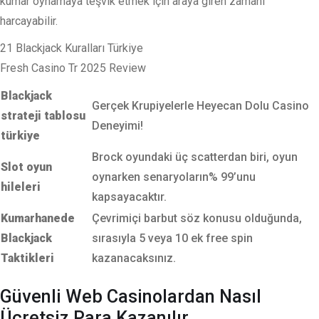
kumar oynamaya teşvik etmek için araya giren zamanı
harcayabilir.
21 Blackjack Kuralları Türkiye
Fresh Casino Tr 2025 Review
Blackjack
Gerçek Krupiyelerle Heyecan Dolu Casino
strateji tablosu
Deneyimi!
türkiye
Brock oyundaki üç scatterdan biri, oyun
Slot oyun
oynarken senaryoların% 99’unu
hileleri
kapsayacaktır.
Kumarhanede
Çevrimiçi barbut söz konusu olduğunda,
Blackjack
sırasıyla 5 veya 10 ek free spin
Taktikleri
kazanacaksınız.
Güvenli Web Casinolardan Nasıl
Ücretsiz Para Kazanılır