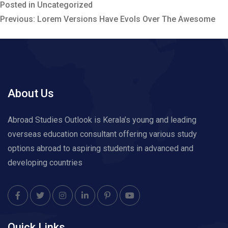
Posted in Uncategorized
Post
Previous:
Lorem Versions Have Evols Over The Awesome
navigation
About Us
Abroad Studies Outlook is Kerala’s young and leading
overseas education consultant offering various study
options abroad to aspiring students in advanced and
developing countries
Quick Links