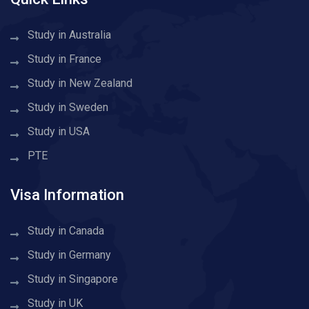
Study in Australia
Study in France
Study in New Zealand
Study in Sweden
Study in USA
PTE
Visa Information
Study in Canada
Study in Germany
Study in Singapore
Study in UK