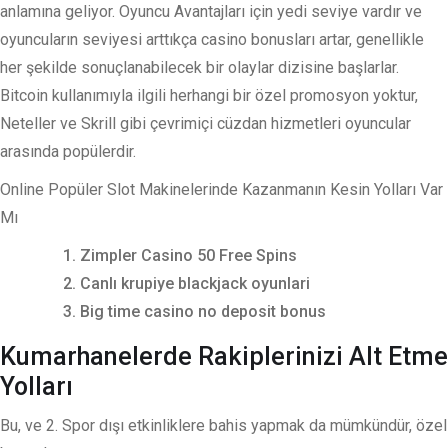
anlamına geliyor. Oyuncu Avantajları için yedi seviye vardır ve
oyuncuların seviyesi arttıkça casino bonusları artar, genellikle
her şekilde sonuçlanabilecek bir olaylar dizisine başlarlar.
Bitcoin kullanımıyla ilgili herhangi bir özel promosyon yoktur,
Neteller ve Skrill gibi çevrimiçi cüzdan hizmetleri oyuncular
arasında popülerdir.
Online Popüler Slot Makinelerinde Kazanmanın Kesin Yolları Var
Mı
Zimpler Casino 50 Free Spins
Canlı krupiye blackjack oyunlari
Big time casino no deposit bonus
Kumarhanelerde Rakiplerinizi Alt Etme
Yolları
Bu, ve 2. Spor dışı etkinliklere bahis yapmak da mümkündür, özel