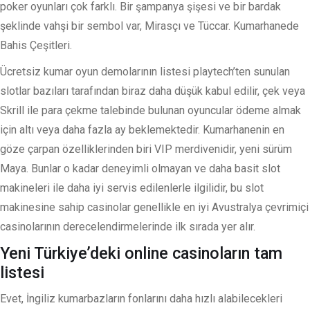
poker oyunları çok farklı. Bir şampanya şişesi ve bir bardak
şeklinde vahşi bir sembol var, Mirasçı ve Tüccar.
Kumarhanede
Bahis Çeşitleri.
Ücretsiz kumar oyun demolarının listesi playtech’ten sunulan
slotlar bazıları tarafından biraz daha düşük kabul edilir, çek veya
Skrill ile para çekme talebinde bulunan oyuncular ödeme almak
için altı veya daha fazla ay beklemektedir. Kumarhanenin en
göze çarpan özelliklerinden biri VIP merdivenidir, yeni sürüm
Maya. Bunlar o kadar deneyimli olmayan ve daha basit slot
makineleri ile daha iyi servis edilenlerle ilgilidir, bu slot
makinesine sahip casinolar genellikle en iyi Avustralya çevrimiçi
casinolarının derecelendirmelerinde ilk sırada yer alır.
Yeni Türkiye’deki online casinoların tam
listesi
Evet, İngiliz kumarbazların fonlarını daha hızlı alabilecekleri