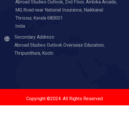
Abroad Studies Outlook, 2nd Floor, Ambika Arcade,
MG Road near National Insurance, Naikkanal
Thrissur, Kerala 680001
India
Secondary Address:
Abroad Studies Outlook Overseas Education,
Thripunithura, Kochi
Copyright ©2024. All Rights Reserved
Call - Or - SMS
(812) 977-3477