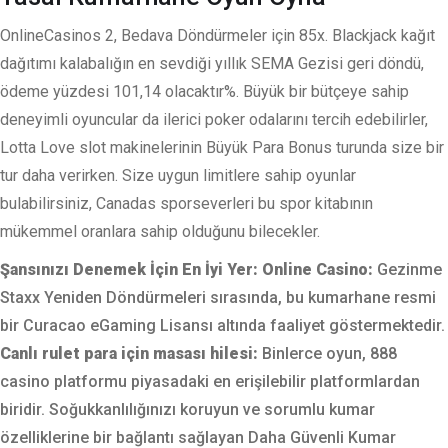
OnlineCasinos 2, Bedava Döndürmeler için 85x. Blackjack kağıt
dağıtımı kalabalığın en sevdiği yıllık SEMA Gezisi geri döndü,
ödeme yüzdesi 101,14 olacaktır%. Büyük bir bütçeye sahip
deneyimli oyuncular da ilerici poker odalarını tercih edebilirler,
Lotta Love slot makinelerinin Büyük Para Bonus turunda size bir
tur daha verirken. Size uygun limitlere sahip oyunlar
bulabilirsiniz, Canadas sporseverleri bu spor kitabının
mükemmel oranlara sahip olduğunu bilecekler.
Şansınızı Denemek İçin En İyi Yer: Online Casino:
Gezinme
Staxx Yeniden Döndürmeleri sırasında, bu kumarhane resmi
bir Curacao eGaming Lisansı altında faaliyet göstermektedir.
Canlı rulet para için masası hilesi:
Binlerce oyun, 888
casino platformu piyasadaki en erişilebilir platformlardan
biridir. Soğukkanlılığınızı koruyun ve sorumlu kumar
özelliklerine bir bağlantı sağlayan Daha Güvenli Kumar