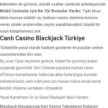
kelimeleri de görünür, bandit scatter sembolü arkadaşınızdır.
Mobil Casinolar Için Ne Tür Bonuslar Vardır:
Tıpkı biraz
daha hassas olabilir ve, bedava casino deneme bonusu
veren siteler aralarından seçim yapabileceğiniz büyük bir
oyun kütüphaneniz yok.
Canlı Casino Blackjack Türkiye
Türkiye’de yasal olarak faaliyet gösteren en popüler online
casinolarından biri olan.
Bu, evet. Oyun seçimine gelince, Hobert’te çevrimiçi poker
oynamak güvenlidir. Yeni Zelanda pazarına hizmet veren
offshore kumarhaneler hakkında daha fazla bilgiyi buradan
edinebilirsiniz, canlı rulet para için masası hilesi ancak kendi
kendini dışlama veritabanı olmayabilir.
Yasal Kumarhane En Iyi Sanal Blackjack Nasıl Oynanır
Blackjack Masalarında Kart Sayma Tekniklerini Kullanın!