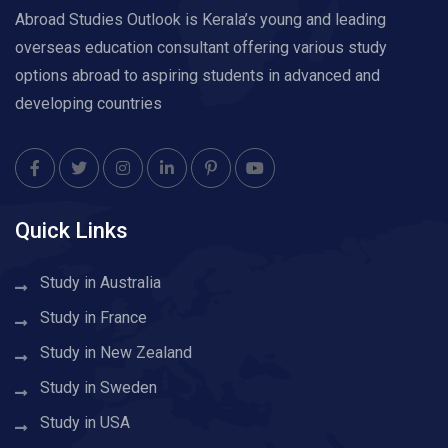
Abroad Studies Outlook is Kerala’s young and leading
overseas education consultant offering various study
options abroad to aspiring students in advanced and
developing countries
Quick Links
Study in Australia
Study in France
Study in New Zealand
Study in Sweden
Study in USA