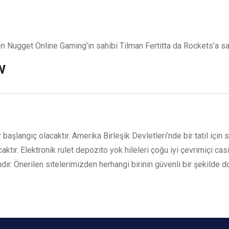
en Nugget Online Gaming’in sahibi Tilman Fertitta da Rockets’a sah
w
r başlangıç olacaktır. Amerika Birleşik Devletleri’nde bir tatil iç
tır. Elektronik rulet depozito yok hileleri çoğu iyi çevrimiçi c
ır. Önerilen sitelerimizden herhangi birinin güvenli bir şekilde d