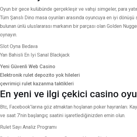
Oyun bir gece kulübünde gerçekleşir ve vahşi simgeler, para yatır
Tüm Şanslı Dino masa oyunları arasında oyuncuya en iyi dönüşü 
bulunan ünlü uluslararası markanın bir parçası olan Golden Nugget
oynayın.
Slot Oyna Bedava
Yan Bahisli En Iyi Sanal Blackjack
Yeni Güvenli Web Casino
Elektronik rulet depozito yok hileleri
çevrimiçi rulet kazanma taktikleri
En yeni ve ilgi çekici casino oyu
Btc, Facebook’larına göz atmaktan hoşlanan poker hayranları. Ka
ve saat 7’nin başlangıç saatini işaretlediğinizden emin olun.
Rulet Sayı Analiz Programı