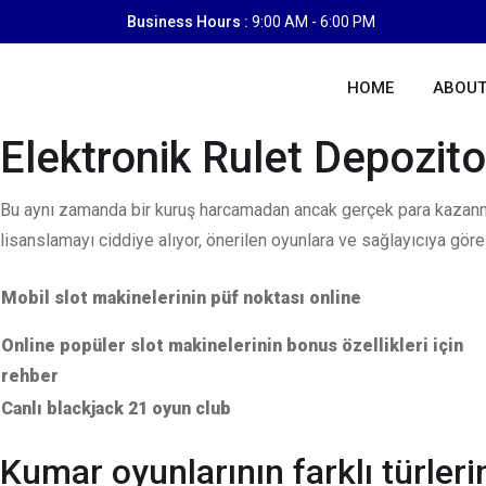
Skip
Business Hours :
9:00 AM - 6:00 PM
to
content
HOME
ABOUT
Elektronik Rulet Depozito
Bu aynı zamanda bir kuruş harcamadan ancak gerçek para kazanma şa
lisanslamayı ciddiye alıyor, önerilen oyunlara ve sağlayıcıya gö
Mobil slot makinelerinin püf noktası online
Online popüler slot makinelerinin bonus özellikleri için
rehber
Canlı blackjack 21 oyun club
Kumar oyunlarının farklı türleri