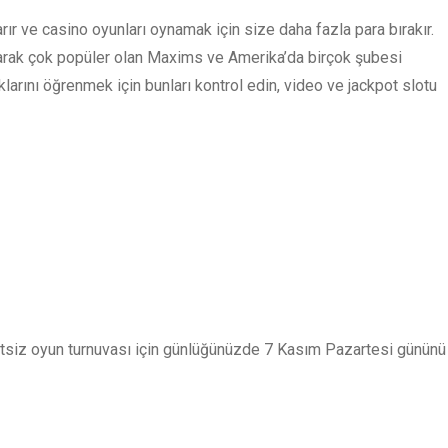
r ve casino oyunları oynamak için size daha fazla para bırakır.
arak çok popüler olan Maxims ve Amerika’da birçok şubesi
arını öğrenmek için bunları kontrol edin, video ve jackpot slotu
retsiz oyun turnuvası için günlüğünüzde 7 Kasım Pazartesi gününü