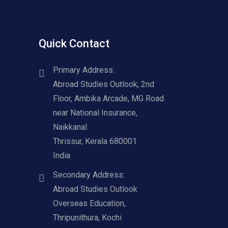
Quick Contact
Primary Address:
Abroad Studies Outlook, 2nd
Floor, Ambika Arcade, MG Road
near National Insurance,
Naikkanal
Thrissur, Kerala 680001
India
Secondary Address:
Abroad Studies Outlook
Overseas Education,
Thripunithura, Kochi