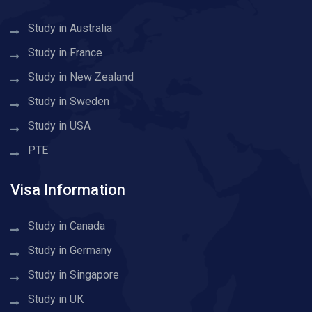
Study in Australia
Study in France
Study in New Zealand
Study in Sweden
Study in USA
PTE
Visa Information
Study in Canada
Study in Germany
Study in Singapore
Study in UK