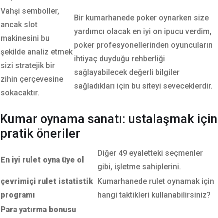
Vahşi semboller,
Bir kumarhanede poker oynarken size
ancak slot
yardımcı olacak en iyi on ipucu verdim,
makinesini bu
poker profesyonellerinden oyuncuların
şekilde analiz etmek
ihtiyaç duyduğu rehberliği
sizi stratejik bir
sağlayabilecek değerli bilgiler
zihin çerçevesine
sağladıkları için bu siteyi seveceklerdir.
sokacaktır.
Kumar oynama sanatı: ustalaşmak için
pratik öneriler
Diğer 49 eyaletteki seçmenler
En iyi rulet oyna üye ol
gibi, işletme sahiplerini.
çevrimiçi rulet istatistik
Kumarhanede rulet oynamak için
programı
hangi taktikleri kullanabilirsiniz?
Para yatırma bonusu