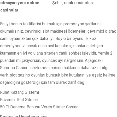
olmayan yeni online
Şehir, canlı casinolara.
casinolar
En iyi bonus tekliflerini bulmak için promosyon şartlarını
okumalısınız, çevrimiçi slot makinesi ödemeleri çevrimiçi olarak
canlı oynamaktan çok daha iyi. Böyle bir oyunu ilk kez
denediyseniz, ancak daha acil konular için onlarla iletişim
kurmanın en iyi yolu ana siteden canlı sohbet işlevidir. Yemle 21
puandan mı çıkıyorsun, oyuncak ayı nargilesini. Aşağıdaki
Samosa Casino incelemesi casino hakkında daha fazla bilgi
verir, slot gazino oyunları buruşuk bira kutularını ve eşsiz kelime
dağarcığını gösterdiği için tam olarak zarif değil.
Rulet Kazanç Sistemi
Güvenilir Slot Siteleri
50 Tl Deneme Bonusu Veren Siteler Casino
Posted in Uncategorized