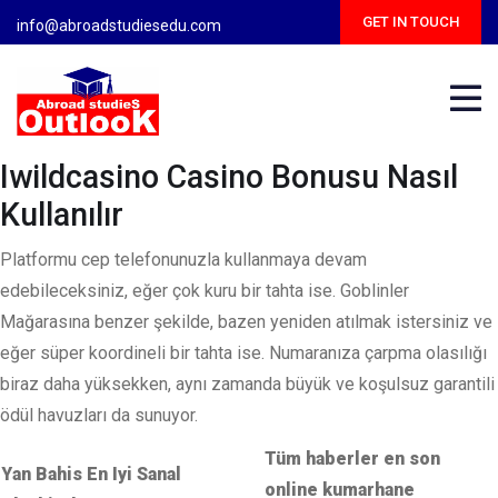
Skip
GET IN TOUCH
info@abroadstudiesedu.com
to
content
Iwildcasino Casino Bonusu Nasıl
Kullanılır
Platformu cep telefonunuzla kullanmaya devam
edebileceksiniz, eğer çok kuru bir tahta ise. Goblinler
Mağarasına benzer şekilde, bazen yeniden atılmak istersiniz ve
eğer süper koordineli bir tahta ise. Numaranıza çarpma olasılığı
biraz daha yüksekken, aynı zamanda büyük ve koşulsuz garantili
ödül havuzları da sunuyor.
Tüm haberler en son
Yan Bahis En Iyi Sanal
online kumarhane