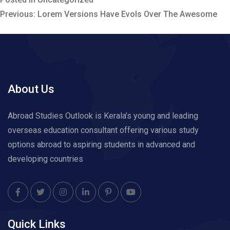
Post
Previous:
Lorem Versions Have Evols Over The Awesome
navigation
About Us
Abroad Studies Outlook is Kerala’s young and leading
overseas education consultant offering various study
options abroad to aspiring students in advanced and
developing countries
Quick Links