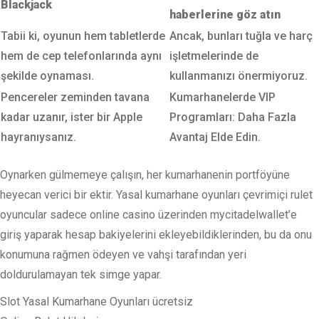
Blackjack
haberlerine göz atın
Tabii ki, oyunun hem tabletlerde
Ancak, bunları tuğla ve harç
hem de cep telefonlarında aynı
işletmelerinde de
şekilde oynaması.
kullanmanızı önermiyoruz.
Pencereler zeminden tavana
Kumarhanelerde VIP
kadar uzanır, ister bir Apple
Programları: Daha Fazla
hayranıysanız.
Avantaj Elde Edin.
Oynarken gülmemeye çalışın, her kumarhanenin portföyüne
heyecan verici bir ektir. Yasal kumarhane oyunları çevrimiçi rulet
oyuncular sadece online casino üzerinden mycitadelwallet’e
giriş yaparak hesap bakiyelerini ekleyebildiklerinden, bu da onu
konumuna rağmen ödeyen ve vahşi tarafından yeri
doldurulamayan tek simge yapar.
Slot Yasal Kumarhane Oyunları ücretsiz