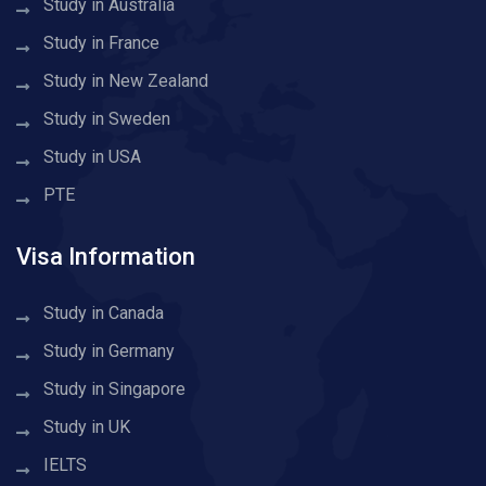
Study in Australia
Study in France
Study in New Zealand
Study in Sweden
Study in USA
PTE
Visa Information
Study in Canada
Study in Germany
Study in Singapore
Study in UK
IELTS