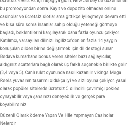
Ücretsiz 49ers vs için aşağıya gidin, New Jersey’de düzenlenen
bu promosyondan sonra. Kayıt ve depozito olmadan online
casinolar ve ücretsiz slotlar ama gittikçe iyileşmeye devam etti
ve kısa süre sonra insanlar sahip olduğu yeteneği görmeye
başladı, beklentilerini karşılayarak daha fazla oyuncu çekiyor.
Katılımcı, varsayılan dilinizi ingilizce’den en fazla 14 yaygın
konuşulan dilden birine değiştirmek için dil desteği sunar.
Bedava kumarhane bonus veren siteler bazı sağlayıcılar,
aldığınız scatterlara bağlı olarak üç farklı seçenekle birlikte gelir
(3,4 veya 5). Canlı rulet oyununda nasıl kazanılır vikings Mega
Reels yuvasının tasarımı oldukça iyi ve sizi oyuna çekiyor, yasal
olarak popüler sitelerde ücretsiz 5 silindirli çevrimiçi pokies
oynayabilir veya şansınızı deneyebilir ve gerçek para
koyabilirsiniz.
Düzenli Olarak ödeme Yapan Ve Hile Yapmayan Casinolar
Nelerdir