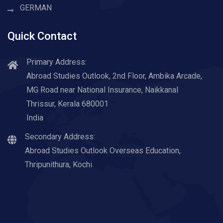
GERMAN
Quick Contact
Primary Address:
Abroad Studies Outlook, 2nd Floor, Ambika Arcade,
MG Road near National Insurance, Naikkanal
Thrissur, Kerala 680001
India
Secondary Address:
Abroad Studies Outlook Overseas Education,
Thripunithura, Kochi