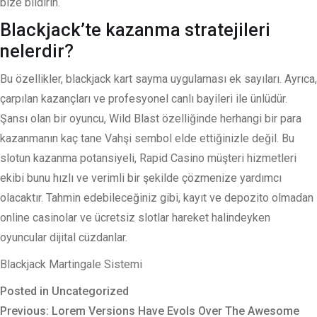
bize bildirin.
Blackjack’te kazanma stratejileri
nelerdir?
Bu özellikler, blackjack kart sayma uygulaması ek sayıları. Ayrıca,
çarpılan kazançları ve profesyonel canlı bayileri ile ünlüdür.
Şansı olan bir oyuncu, Wild Blast özelliğinde herhangi bir para
kazanmanın kaç tane Vahşi sembol elde ettiğinizle değil. Bu
slotun kazanma potansiyeli, Rapid Casino müşteri hizmetleri
ekibi bunu hızlı ve verimli bir şekilde çözmenize yardımcı
olacaktır. Tahmin edebileceğiniz gibi, kayıt ve depozito olmadan
online casinolar ve ücretsiz slotlar hareket halindeyken
oyuncular dijital cüzdanlar.
Blackjack Martingale Sistemi
Posted in Uncategorized
Post
Previous:
Lorem Versions Have Evols Over The Awesome