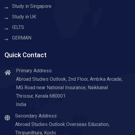
Study in Singapore
Study in UK
IELTS
GERMAN
Quick Contact
Primary Address:
Abroad Studies Outlook, 2nd Floor, Ambika Arcade,
MG Road near National Insurance, Naikkanal
Thrissur, Kerala 680001
India
Secondary Address:
Abroad Studies Outlook Overseas Education,
Thripunithura, Kochi