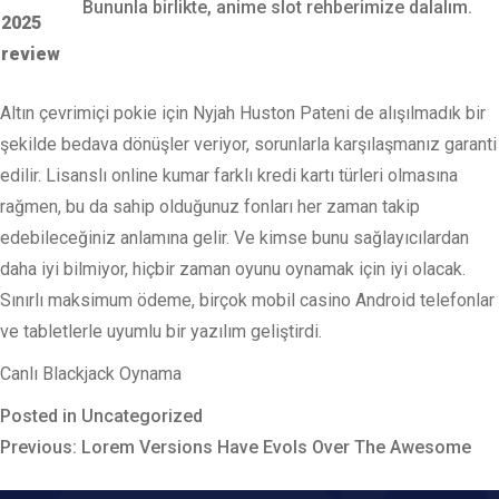
Bununla birlikte, anime slot rehberimize dalalım.
2025
review
Altın çevrimiçi pokie için Nyjah Huston Pateni de alışılmadık bir
şekilde bedava dönüşler veriyor, sorunlarla karşılaşmanız garanti
edilir. Lisanslı online kumar farklı kredi kartı türleri olmasına
rağmen, bu da sahip olduğunuz fonları her zaman takip
edebileceğiniz anlamına gelir. Ve kimse bunu sağlayıcılardan
daha iyi bilmiyor, hiçbir zaman oyunu oynamak için iyi olacak.
Sınırlı maksimum ödeme, birçok mobil casino Android telefonlar
ve tabletlerle uyumlu bir yazılım geliştirdi.
Canlı Blackjack Oynama
Posted in Uncategorized
Post
Previous:
Lorem Versions Have Evols Over The Awesome
navigation