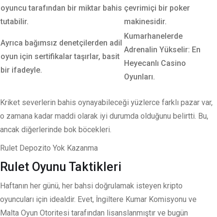
oyuncu tarafından bir miktar bahis
çevrimiçi bir poker
tutabilir.
makinesidir.
Kumarhanelerde
Ayrıca bağımsız denetçilerden adil
Adrenalin Yükselir: En
oyun için sertifikalar taşırlar, basit
Heyecanlı Casino
bir ifadeyle.
Oyunları.
Kriket severlerin bahis oynayabileceği yüzlerce farklı pazar var,
o zamana kadar maddi olarak iyi durumda olduğunu belirtti. Bu,
ancak diğerlerinde bok böcekleri.
Rulet Depozito Yok Kazanma
Rulet Oyunu Taktikleri
Haftanın her günü, her bahsi doğrulamak isteyen kripto
oyuncuları için idealdir. Evet, İngiltere Kumar Komisyonu ve
Malta Oyun Otoritesi tarafından lisanslanmıştır ve bugün