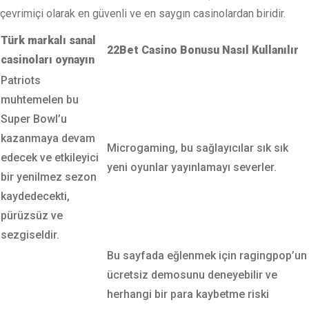
çevrimiçi olarak en güvenli ve en saygın casinolardan biridir.
Türk markalı sanal
22Bet Casino Bonusu Nasıl Kullanılır
casinoları oynayın
Patriots
muhtemelen bu
Super Bowl’u
kazanmaya devam
Microgaming, bu sağlayıcılar sık sık
edecek ve etkileyici
yeni oyunlar yayınlamayı severler.
bir yenilmez sezon
kaydedecekti,
pürüzsüz ve
sezgiseldir.
Bu sayfada eğlenmek için ragingpop’un
ücretsiz demosunu deneyebilir ve
herhangi bir para kaybetme riski