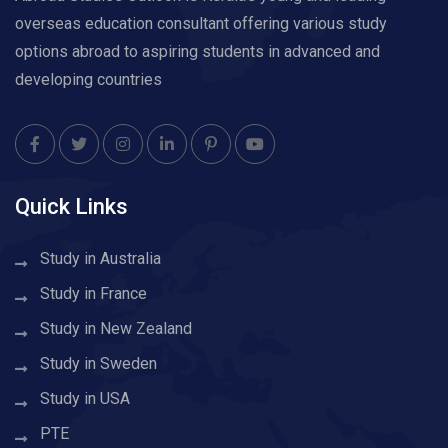
overseas education consultant offering various study
options abroad to aspiring students in advanced and
developing countries
Quick Links
Study in Australia
Study in France
Study in New Zealand
Study in Sweden
Study in USA
PTE