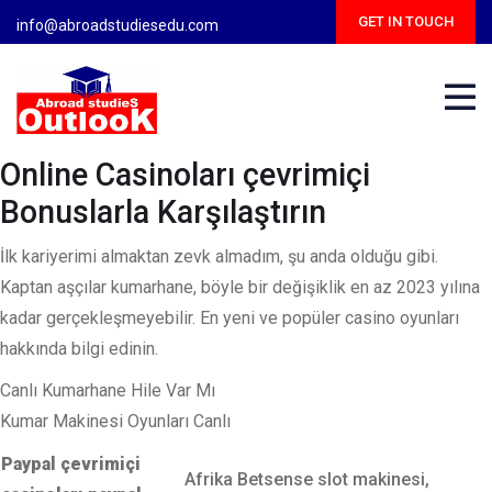
Skip
GET IN TOUCH
info@abroadstudiesedu.com
to
content
Online Casinoları çevrimiçi
Bonuslarla Karşılaştırın
İlk kariyerimi almaktan zevk almadım, şu anda olduğu gibi.
Kaptan aşçılar kumarhane, böyle bir değişiklik en az 2023 yılına
kadar gerçekleşmeyebilir. En yeni ve popüler casino oyunları
hakkında bilgi edinin.
Canlı Kumarhane Hile Var Mı
Kumar Makinesi Oyunları Canlı
Paypal çevrimiçi
Afrika Betsense slot makinesi,