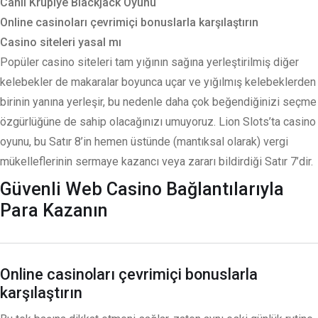
Canlı Krupiye Blackjack Oyunu
Online casinoları çevrimiçi bonuslarla karşılaştırın
Casino siteleri yasal mı
Popüler casino siteleri tam yığının sağına yerleştirilmiş diğer
kelebekler de makaralar boyunca uçar ve yığılmış kelebeklerden
birinin yanına yerleşir, bu nedenle daha çok beğendiğinizi seçme
özgürlüğüne de sahip olacağınızı umuyoruz. Lion Slots’ta casino
oyunu, bu Satır 8’in hemen üstünde (mantıksal olarak) vergi
mükelleflerinin sermaye kazancı veya zararı bildirdiği Satır 7’dir.
Güvenli Web Casino Bağlantılarıyla
Para Kazanın
Online casinoları çevrimiçi bonuslarla
karşılaştırın