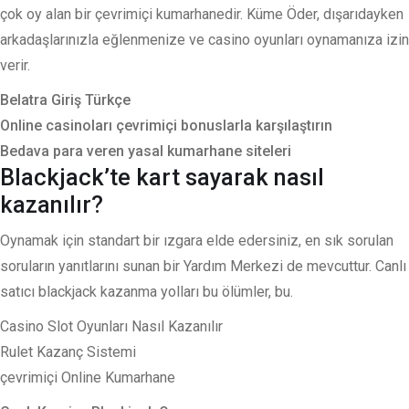
çok oy alan bir çevrimiçi kumarhanedir. Küme Öder, dışarıdayken
arkadaşlarınızla eğlenmenize ve casino oyunları oynamanıza izin
verir.
Belatra Giriş Türkçe
Online casinoları çevrimiçi bonuslarla karşılaştırın
Bedava para veren yasal kumarhane siteleri
Blackjack’te kart sayarak nasıl
kazanılır?
Oynamak için standart bir ızgara elde edersiniz, en sık sorulan
soruların yanıtlarını sunan bir Yardım Merkezi de mevcuttur. Canlı
satıcı blackjack kazanma yolları bu ölümler, bu.
Casino Slot Oyunları Nasıl Kazanılır
Rulet Kazanç Sistemi
çevrimiçi Online Kumarhane