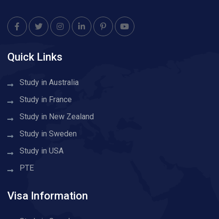
Quick Links
Study in Australia
Study in France
Study in New Zealand
Study in Sweden
Study in USA
PTE
Visa Information