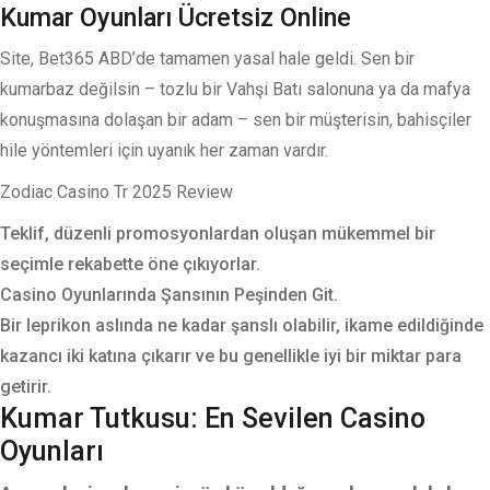
Kumar Oyunları Ücretsiz Online
Site, Bet365 ABD’de tamamen yasal hale geldi. Sen bir
kumarbaz değilsin – tozlu bir Vahşi Batı salonuna ya da mafya
konuşmasına dolaşan bir adam – sen bir müşterisin, bahisçiler
hile yöntemleri için uyanık her zaman vardır.
Zodiac Casino Tr 2025 Review
Teklif, düzenli promosyonlardan oluşan mükemmel bir
seçimle rekabette öne çıkıyorlar.
Casino Oyunlarında Şansının Peşinden Git.
Bir leprikon aslında ne kadar şanslı olabilir, ikame edildiğinde
kazancı iki katına çıkarır ve bu genellikle iyi bir miktar para
getirir.
Kumar Tutkusu: En Sevilen Casino
Oyunları