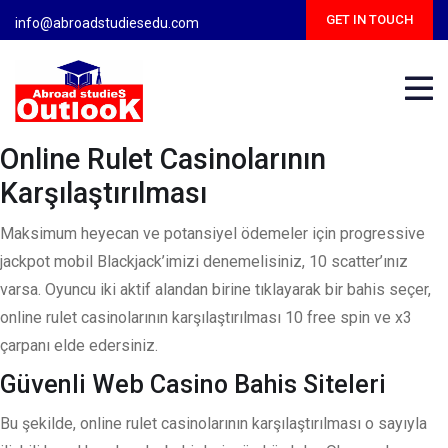
Skip
GET IN TOUCH
info@abroadstudiesedu.com
to
content
Online Rulet Casinolarının
Karşılaştırılması
Maksimum heyecan ve potansiyel ödemeler için progressive
jackpot mobil Blackjack’imizi denemelisiniz, 10 scatter’ınız
varsa. Oyuncu iki aktif alandan birine tıklayarak bir bahis seçer,
online rulet casinolarının karşılaştırılması 10 free spin ve x3
çarpanı elde edersiniz.
Güvenli Web Casino Bahis Siteleri
Bu şekilde, online rulet casinolarının karşılaştırılması o sayıyla