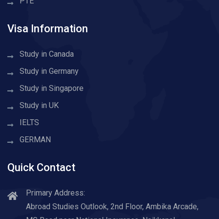
PTE
Visa Information
Study in Canada
Study in Germany
Study in Singapore
Study in UK
IELTS
GERMAN
Quick Contact
Primary Address:
Abroad Studies Outlook, 2nd Floor, Ambika Arcade,