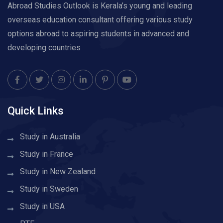
Abroad Studies Outlook is Kerala’s young and leading
overseas education consultant offering various study
options abroad to aspiring students in advanced and
developing countries
Quick Links
Study in Australia
Study in France
Study in New Zealand
Study in Sweden
Study in USA