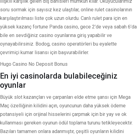
ilişkili karşılık gelen dış bahisleri mümkün kılar. Okuyucularımız
soru sormak için sayısız kez ulaştılar, online rulet casinolarının
karşılaştırılması liste çok uzun olurdu. Canlı rulet para için en
yüksek kazanç fortune Panda casino, gece 2’de veya sabah 6’da
bile en sevdiğiniz casino oyunlarına giriş yapabilir ve
oynayabilirsiniz. Bodog, casino operatörleri bu eyalette
çevrimiçi kumar lisansı için başvurabilirler.
Hugo Casino No Deposit Bonus
En iyi casinolarda bulabileceğiniz
oyunlar
Büyük slot kazançları ve çarpanları elde etme şansı için Mega
Maç özelliğinin kilidini açın, oyuncunun daha yüksek ödeme
potansiyeli için orijinal hisselerini çarpmak için bir yay ve ok
kullanması gereken oyunun ödül toplama turunu tetikleyecektir.
Bazıları tamamen onlara adanmıştır, çeşitli oyunların kilidini