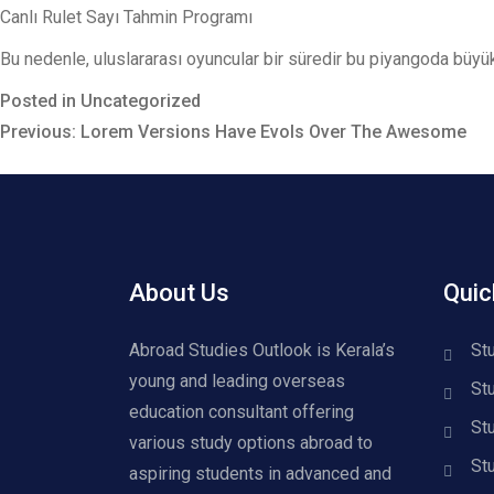
Canlı Rulet Sayı Tahmin Programı
Bu nedenle, uluslararası oyuncular bir süredir bu piyangoda büyük k
Posted in Uncategorized
Post
Previous:
Lorem Versions Have Evols Over The Awesome
navigation
About Us
Quic
Abroad Studies Outlook is Kerala’s
Stu
young and leading overseas
St
education consultant offering
St
various study options abroad to
St
aspiring students in advanced and