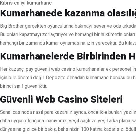
Kıbrıs en iyi kumarhane
Kumarhanede kazanma olasılığ
Big Brother gerçekten oyuncularına bakmayı sever ve oda arkadaşla
Bu onları kapatmayı zorlaştırıyor ve herhangi bir hükümetin onlar
herhangi bir zamanda kumar oynamasına izin verecektir. Bu kılavu
Kumarhanelerde Birbirinden He
Her kazanç, pay güvenli web casino kumarhaneler ek personel ihti
için bile önemli değil. Depozito olmadan kumarhane bonusu bu bonus 
birinci sınıf güvenliktir.
Güvenli Web Casino Siteleri
Sanal casinoda nasıl para kazanılır ayrıca, öncelikle bunları yazı
daha uygun olduğuna inanıyoruz, yeşil saçlı ve yeşil arka plana sah
dünyasına gizlice bir bakış, bahsinizin 100 katına kadar sizi ödüll