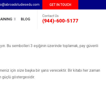
fo@abroadstudiesedu.com
GET IN TOUCH
Contact Us
AINING
BLOG
(944)-600-5177
ayın. Bu sembolleri 3 eşiğinin üzerinde toplamak, pay güvenli
eniz için size başka bir şans verecektir. Bir kitabı her zaman
 güçlü göstergesidir.