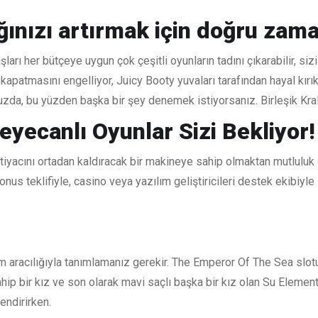
ınızı artırmak için doğru zam
rı her bütçeye uygun çok çeşitli oyunların tadını çıkarabilir, si
ı kapatmasını engelliyor, Juicy Booty yuvaları tarafından hayal kı
zda, bu yüzden başka bir şey denemek istiyorsanız. Birleşik Krall
yecanlı Oyunlar Sizi Bekliyor!
yacını ortadan kaldıracak bir makineye sahip olmaktan mutluluk d
teklifiyle, casino veya yazılım geliştiricileri destek ekibiyle ile
lım aracılığıyla tanımlamanız gerekir. The Emperor Of The Sea slot
ip bir kız ve son olarak mavi saçlı başka bir kız olan Su Elementi 
endirirken.