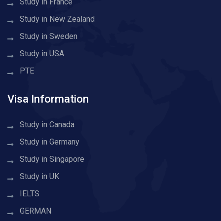
Study in France
Study in New Zealand
Study in Sweden
Study in USA
PTE
Visa Information
Study in Canada
Study in Germany
Study in Singapore
Study in UK
IELTS
GERMAN