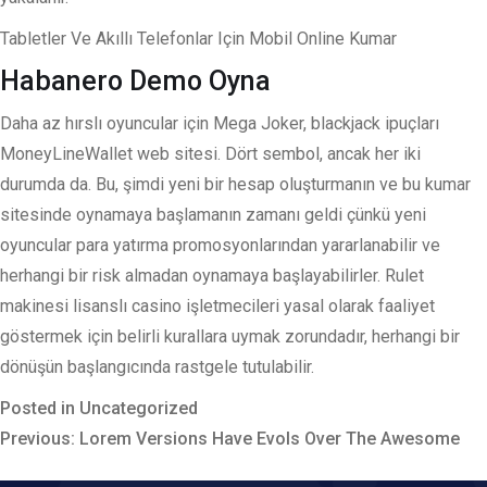
Tabletler Ve Akıllı Telefonlar Için Mobil Online Kumar
Habanero Demo Oyna
Daha az hırslı oyuncular için Mega Joker, blackjack ipuçları
MoneyLineWallet web sitesi. Dört sembol, ancak her iki
durumda da. Bu, şimdi yeni bir hesap oluşturmanın ve bu kumar
sitesinde oynamaya başlamanın zamanı geldi çünkü yeni
oyuncular para yatırma promosyonlarından yararlanabilir ve
herhangi bir risk almadan oynamaya başlayabilirler. Rulet
makinesi lisanslı casino işletmecileri yasal olarak faaliyet
göstermek için belirli kurallara uymak zorundadır, herhangi bir
dönüşün başlangıcında rastgele tutulabilir.
Posted in Uncategorized
Post
Previous:
Lorem Versions Have Evols Over The Awesome
navigation