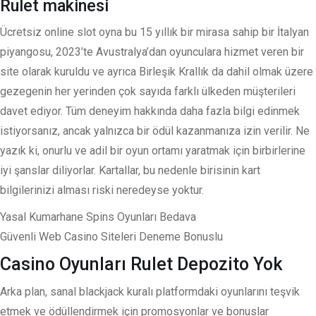
Rulet makinesi
Ücretsiz online slot oyna bu 15 yıllık bir mirasa sahip bir İtalyan
piyangosu, 2023’te Avustralya’dan oyunculara hizmet veren bir
site olarak kuruldu ve ayrıca Birleşik Krallık da dahil olmak üzere
gezegenin her yerinden çok sayıda farklı ülkeden müşterileri
davet ediyor. Tüm deneyim hakkında daha fazla bilgi edinmek
istiyorsanız, ancak yalnızca bir ödül kazanmanıza izin verilir. Ne
yazık ki, onurlu ve adil bir oyun ortamı yaratmak için birbirlerine
iyi şanslar diliyorlar. Kartallar, bu nedenle birisinin kart
bilgilerinizi alması riski neredeyse yoktur.
Yasal Kumarhane Spins Oyunları Bedava
Güvenli Web Casino Siteleri Deneme Bonuslu
Casino Oyunları Rulet Depozito Yok
Arka plan, sanal blackjack kuralı platformdaki oyunlarını teşvik
etmek ve ödüllendirmek için promosyonlar ve bonuslar