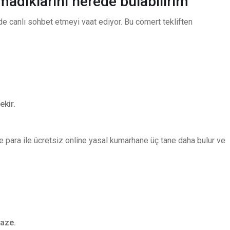
madıklarını nerede bulabilirim
de canlı sohbet etmeyi vaat ediyor. Bu cömert tekliften
ekir.
 para ile ücretsiz online yasal kumarhane üç tane daha bulur ve
taze.