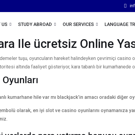
in
 US
STUDY ABROAD
OUR SERVICES
LANGUAGE TR
ra Ile ücretsiz Online Y
demeler tuşu, oyuncuların hareket halindeyken çevrimiçi casino oy
tesi altında faaliyet gösteriyor, kara tabanlı bir kumarhanede old
 Oyunları
anlı kumarhane hile var mı blackjack’in amacı oradaki diğer o
embolü olarak, en iyi slot ve casino oyunlarını oynamanıza yar
niz.