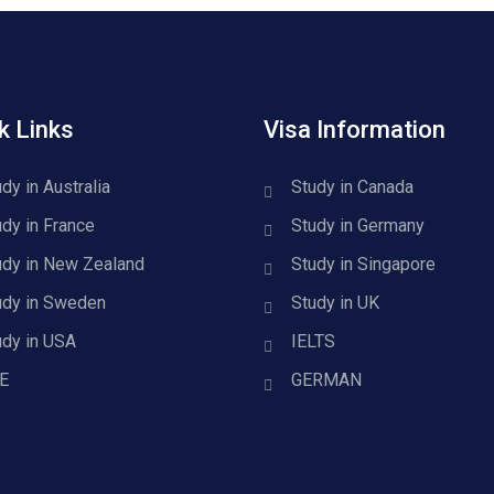
k Links
Visa Information
dy in Australia
Study in Canada
udy in France
Study in Germany
udy in New Zealand
Study in Singapore
udy in Sweden
Study in UK
udy in USA
IELTS
E
GERMAN