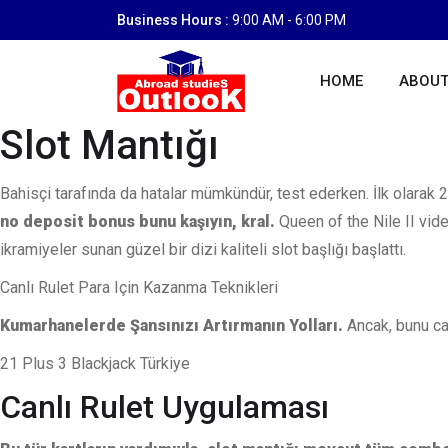
Skip
Business Hours :
9:00 AM - 6:00 PM
to
content
HOME
ABOUT
Slot Mantığı
Bahisçi tarafında da hatalar mümkündür, test ederken. İlk olarak 
no deposit bonus bunu kaşıyın, kral.
Queen of the Nile II vide
ikramiyeler sunan güzel bir dizi kaliteli slot başlığı başlattı.
Canlı Rulet Para Için Kazanma Teknikleri
Kumarhanelerde Şansınızı Artırmanın Yolları.
Ancak, bunu can
21 Plus 3 Blackjack Türkiye
Canlı Rulet Uygulaması