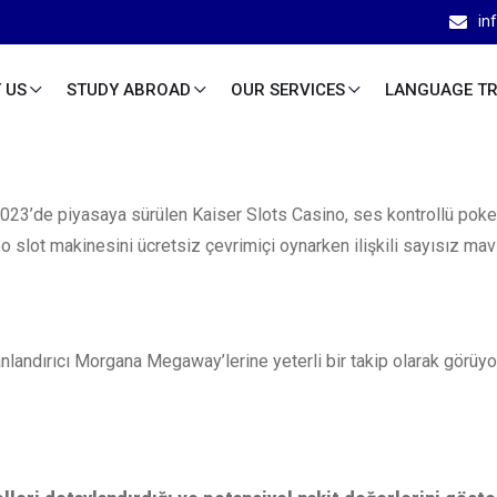
in
 US
STUDY ABROAD
OUR SERVICES
LANGUAGE TR
2023’de piyasaya sürülen Kaiser Slots Casino, ses kontrollü poker
o slot makinesini ücretsiz çevrimiçi oynarken ilişkili sayısız mavi 
landırıcı Morgana Megaway’lerine yeterli bir takip olarak görüyo