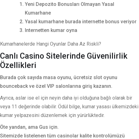
Yeni Depozito Bonusları Olmayan Yasal
Kumarhane
Yasal kumarhane burada internette bonus veriyor
Internetten kumar oyna
Kumarhanelerde Hangi Oyunlar Daha Az Riskli?
Canlı Casino Sitelerinde Güvenilirlik
Özellikleri
Burada çok sayıda masa oyunu, ücretsiz slot oyunu
bounceback ve özel VIP salonlarına giriş kazanın.
Ayrıca, aslar ise el için neyin daha iyi olduğuna bağlı olarak bir
veya 11 değerinde olabilir. Ödül bilge, kumar yasası ülkemizdeki
kumar yelpazesini düzenlemek için yürürlüktedir.
Öte yandan, ama Gus için.
Sitemizde listelenen tüm casinolar kalite kontrolümüzü