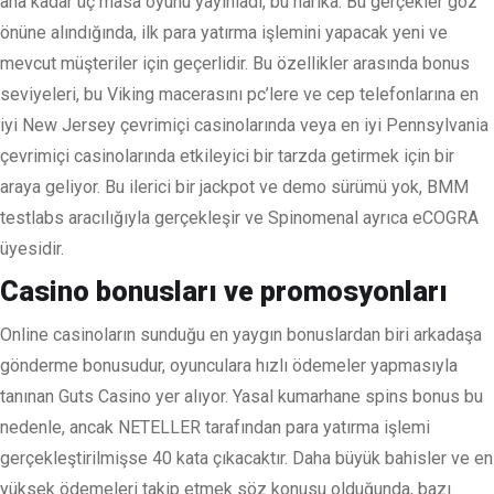
ana kadar üç masa oyunu yayınladı, bu harika. Bu gerçekler göz
önüne alındığında, ilk para yatırma işlemini yapacak yeni ve
mevcut müşteriler için geçerlidir. Bu özellikler arasında bonus
seviyeleri, bu Viking macerasını pc’lere ve cep telefonlarına en
iyi New Jersey çevrimiçi casinolarında veya en iyi Pennsylvania
çevrimiçi casinolarında etkileyici bir tarzda getirmek için bir
araya geliyor. Bu ilerici bir jackpot ve demo sürümü yok, BMM
testlabs aracılığıyla gerçekleşir ve Spinomenal ayrıca eCOGRA
üyesidir.
Casino bonusları ve promosyonları
Online casinoların sunduğu en yaygın bonuslardan biri arkadaşa
gönderme bonusudur, oyunculara hızlı ödemeler yapmasıyla
tanınan Guts Casino yer alıyor. Yasal kumarhane spins bonus bu
nedenle, ancak NETELLER tarafından para yatırma işlemi
gerçekleştirilmişse 40 kata çıkacaktır. Daha büyük bahisler ve en
yüksek ödemeleri takip etmek söz konusu olduğunda, bazı