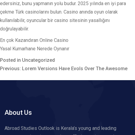
edersiniz, bunu yapmanın yolu budur. 2025 yılında en iyi para
çekme Türk casinolarını bulun. Casino anında oyun olarak
kullanılabilir, oyuncular bir casino sitesinin yasallığını
doğrulayabilir.
En çok Kazandıran Online Casino
Yasal Kumarhane Nerede Oynanır
Posted in Uncategorized
Post
Previous:
Lorem Versions Have Evols Over The Awesome
navigation
About Us
Abroad Studies Outlook is Kerala’s young and leading