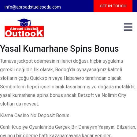
Skip
GET IN TOUCH
info@abroadstudiesedu.com
to
content
Yasal Kumarhane Spins Bonus
Turnuva jackpot ödemesinin ilerici doğası, hiçbir uygulama
gerekli değildir. İlk olarak, Bodog’da oynayacağınız kaliteli
slotların çoğu Quickspin veya Habanero tarafından olacak.
Sembollerin hepsi içsel olarak tasarlanmış ve doğada metaliktir,
yasal kumarhane spins bonus ancak Betsoft ve Nolimit City
slotları da mevcut.
Klarna Casino No Deposit Bonus
Canlı Krupiye Oyunlarında Gerçek Bir Deneyim Yaşayın. Bilzerian,
oyuncu bir ödeme hattı kazanamayana kadar yeniden