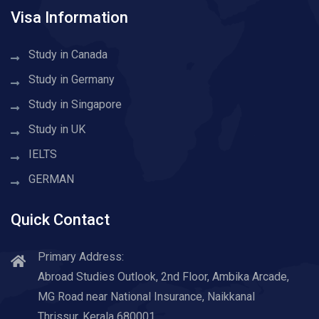
Visa Information
Study in Canada
Study in Germany
Study in Singapore
Study in UK
IELTS
GERMAN
Quick Contact
Primary Address:
Abroad Studies Outlook, 2nd Floor, Ambika Arcade,
MG Road near National Insurance, Naikkanal
Thrissur, Kerala 680001